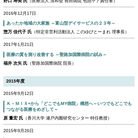
野口 寿美 氏
（医療法人 清和会 長田病院 包括ケア責任者）
2016年12月17日
あったか地域の大家族 ～富山型デイサービスの２３年～
惣万 佳代子 氏
（特定非営利活動法人 このゆびとーまれ 理事長）
2017年1月21日
医療の質を測り改善する ～聖路加国際病院の試み～
福井 次矢 氏
（聖路加国際病院 院長）
2015年度
2015年9月12日
Ｋ－ＭＩＸ+から「どこでもMY病院」構想へ～いつでもどこでも
つながる医療をめざして～
原 量宏 氏
（香川大学 瀬戸内圏研究センター 特任教授）
2015年9月26日