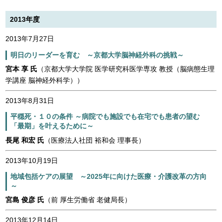
2013年度
2013年7月27日
明日のリーダーを育む ～京都大学脳神経外科の挑戦～
宮本 享 氏
（京都大学大学院 医学研究科医学専攻 教授（脳病態生理
学講座 脳神経外科学））
2013年8月31日
平穏死・１０の条件 ～病院でも施設でも在宅でも患者の望む
「最期」を叶えるために～
長尾 和宏 氏
（医療法人社団 裕和会 理事長）
2013年10月19日
地域包括ケアの展望 ～2025年に向けた医療・介護改革の方向
～
宮島 俊彦 氏
（前 厚生労働省 老健局長）
2013年12月14日