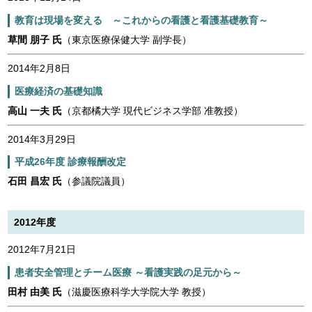
教育は現場を変える ～これからの看護と看護基礎教育～
草間 朋子 氏
（東京医療保健大学 副学長）
2014年2月8日
医療経済の基礎知識
高山 一夫 氏
（京都橘大学 現代ビジネス学部 准教授）
2014年3月29日
平成26年度 診療報酬改定
石田 昌宏 氏
（参議院議員）
2012年度
2012年7月21日
患者安全管理とチーム医療 ～看護実践の足元から～
田村 由美 氏
（滋慶医療科学大学院大学 教授）