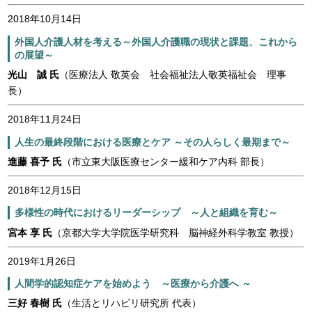
2018年10月14日
外国人介護人材を考える～外国人介護職の現状と課題、これから
の展望～
光山 誠 氏
（医療法人 敬英会 社会福祉法人敬英福祉会 理事
長）
2018年11月24日
人生の最終段階における医療とケア ～その人らしく最期まで～
進藤 喜予 氏
（市立東大阪医療センター緩和ケア内科 部長）
2018年12月15日
多様性の時代におけるリーダーシップ ～人と組織を育む～
宮本 享 氏
（京都大学大学院医学研究科 脳神経外科学教室 教授）
2019年1月26日
人間学的認知症ケアを始めよう ～医療から介護へ ～
三好 春樹 氏
（生活とリハビリ研究所 代表）