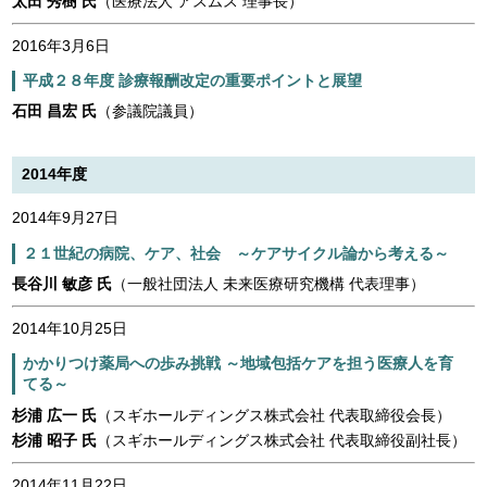
太田 秀樹 氏
（医療法人 アスムス 理事長）
2016年3月6日
平成２８年度 診療報酬改定の重要ポイントと展望
石田 昌宏 氏
（参議院議員）
2014年度
2014年9月27日
２１世紀の病院、ケア、社会 ～ケアサイクル論から考える～
長谷川 敏彦 氏
（一般社団法人 未来医療研究機構 代表理事）
2014年10月25日
かかりつけ薬局への歩み挑戦 ～地域包括ケアを担う医療人を育
てる～
杉浦 広一 氏
（スギホールディングス株式会社 代表取締役会長）
杉浦 昭子 氏
（スギホールディングス株式会社 代表取締役副社長）
2014年11月22日