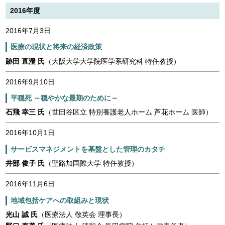
2016年度
2016年7月3日
医療の現状と将来の経済政策
跡田 直澄 氏
（大阪大学大学院医学系研究科 特任教授）
2016年9月10日
平穏死 ～穏やかな最期のために～
石飛 幸三 氏
（世田谷区立 特別養護老人ホーム 芦花ホーム 医師）
2016年10月1日
サービスマネジメントを基盤とした管理のカタチ
井部 俊子 氏
（聖路加国際大学 特任教授）
2016年11月6日
地域包括ケアへの取組みと現状
光山 誠 氏
（医療法人 敬英会 理事長）