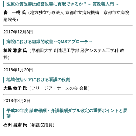
医療の質改善は経営改善に貢献できるか？～ 質改善入門 ～
森 一樹 氏
（地方独立行政法人 京都市立病院機構 京都市立病院
副院長）
2017年12月3日
病院における組織的改善～QMSアプローチ～
棟近 雅彦 氏
（早稲田大学 創造理工学部 経営システム工学科 教
授）
2018年1月20日
地域包括ケアにおける看護の役割
大島 敏子 氏
（フリージア・ナースの会 会長）
2018年3月3日
平成30年度 診療報酬・介護報酬ダブル改定の重要ポイントと展
望
石田 昌宏 氏
（参議院議員）